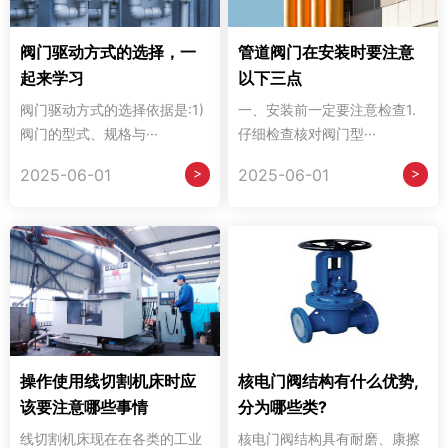
阀门驱动方式的选择，一
管道阀门在安装时要注意
起来学习
以下三点
阀门驱动方式的选择依据是:1)
一、安装前一定要注意检查1.
阀门的型式、规格与···
仔细检查核对阀门型···
>
>
2025-06-01
2025-06-01
操作使用线切割机床时应
核电门阀结构有什么优势,
该要注意哪些事情
分为哪些类?
线切割机床现在在各类的工业
核电门阀结构具有耐磨、康擦