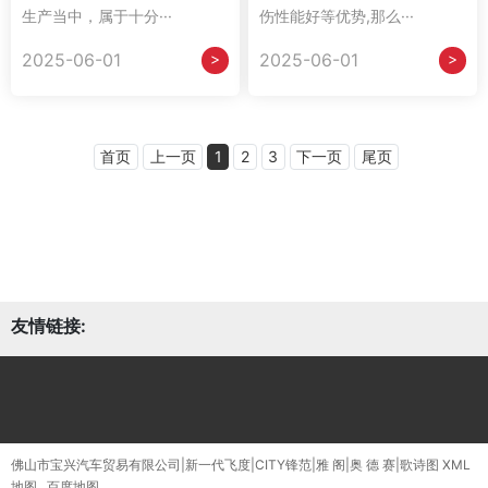
生产当中，属于十分···
伤性能好等优势,那么···
>
>
2025-06-01
2025-06-01
首页
上一页
1
2
3
下一页
尾页
友情链接:
佛山市宝兴汽车贸易有限公司|新一代飞度|CITY锋范|雅 阁|奥 德 赛|歌诗图
XML
地图
百度地图