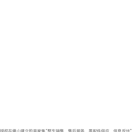
会社授权在佛山建立的首家集“整车销售、售后服务、零配件供应、信息反馈