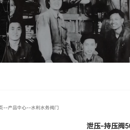
页
--
产品中心
--
水利水务阀门
泄压-持压阀50